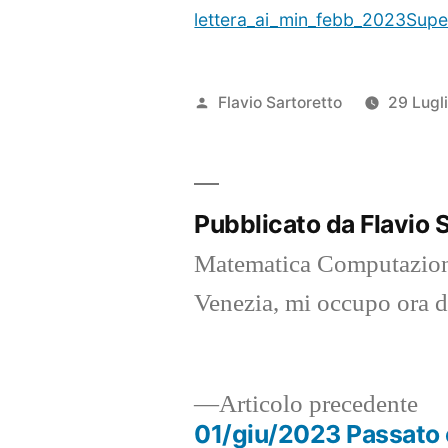
lettera_ai_min_febb_2023Sup
Pubblicato
Flavio Sartoretto
29 Lugl
da
Pubblicato da Flavio 
Matematica Computazional
Venezia, mi occupo ora 
Ar
Articolo precedente
pr
01/giu/2023 Passato 