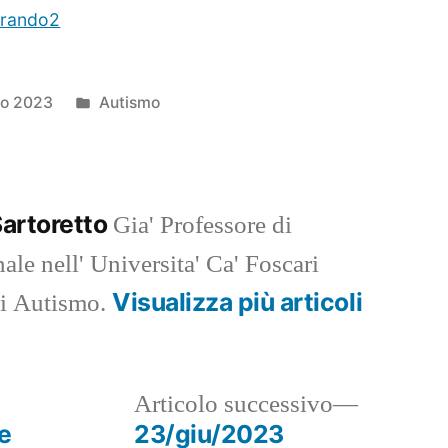
erando2
una
vera
inclusione
Pubblicato
io 2023
Autismo
in
Sartoretto
Gia' Professore di
e nell' Universita' Ca' Foscari
Visualizza più articoli
di Autismo.
ticolo
Articolo
Articolo successivo
ecedente:
successi
e
23/giu/2023