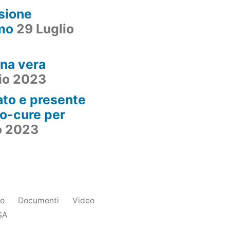
sione
smo
29 Luglio
na vera
io 2023
to e presente
do-cure per
o 2023
mo
Documenti
Video
SA