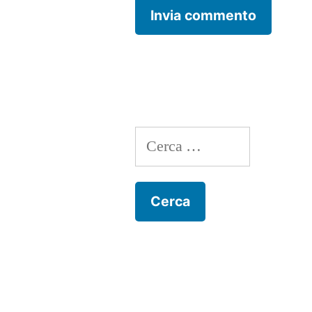
Ricerca
per: