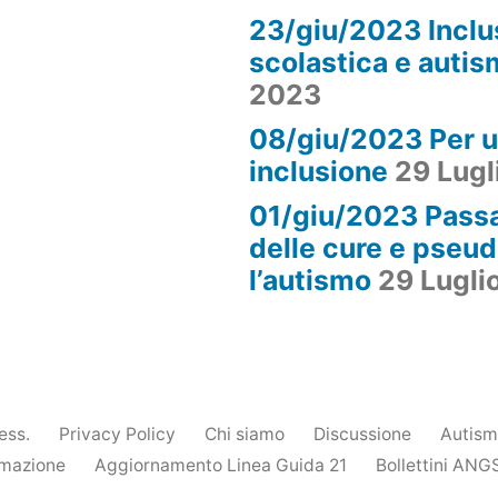
23/giu/2023 Inclu
scolastica e auti
2023
08/giu/2023 Per u
inclusione
29 Lugl
01/giu/2023 Passa
delle cure e pseu
l’autismo
29 Lugli
ess.
Privacy Policy
Chi siamo
Discussione
Autis
mazione
Aggiornamento Linea Guida 21
Bollettini ANG