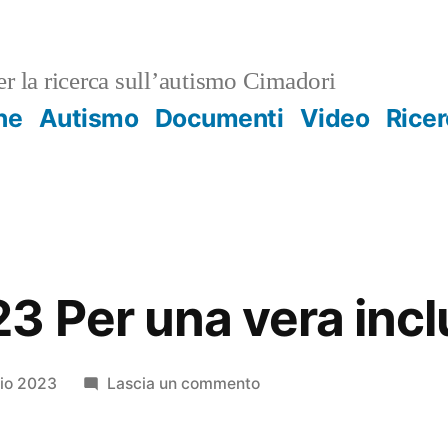
r la ricerca sull’autismo Cimadori
ne
Autismo
Documenti
Video
Rice
3 Per una vera incl
su
lio 2023
Lascia un commento
08/giu/2023
Per