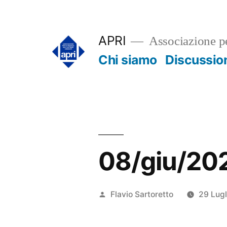
Salta
al
APRI
Associazione pe
contenuto
Chi siamo
Discussio
08/giu/202
Pubblicato
Flavio Sartoretto
29 Lug
da