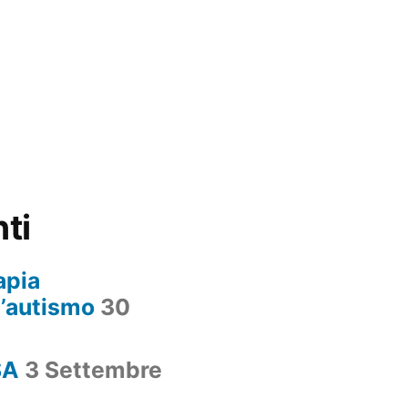
nti
apia
l’autismo
30
SA
3 Settembre